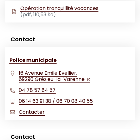
Opération tranquillité vacances
(pdf, 110,53 ko)
Contact
Police municipale
16 Avenue Emile Evellier,
(ouverture dans un no
(ouverture dans un 
69290 Grézieu-la-Varenne
04 78 57 84 57
06 14 63 91 38 / 06 70 08 40 55
Contacter
Contact