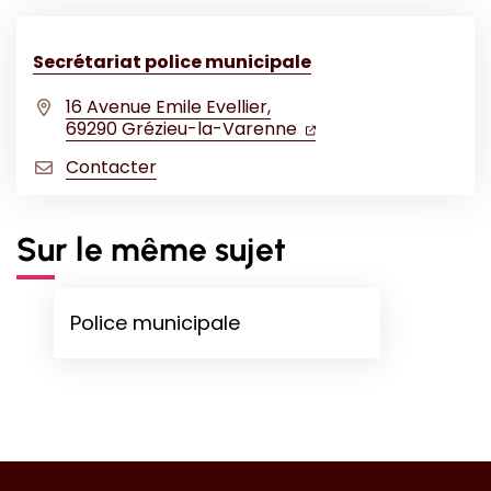
Secrétariat police municipale
16 Avenue Emile Evellier,
(ouverture dans un no
(ouverture dans un 
69290 Grézieu-la-Varenne
Contacter
Sur le même sujet
Police municipale