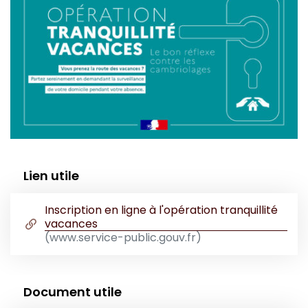
Informations complémentaires
Lien utile
Inscription en ligne à l'opération tranquillité
vacances
(ouverture dans un nouvel onglet)
(www.service-public.gouv.fr)
Document utile