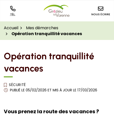
Aller
Aller
Aller
Gestion des traceurs
à
au
au
la
contenu
pied
TÉL.
NOUS ÉCRIRE
navigation
de
page
Accueil
Mes démarches
Opération tranquillité vacances
Opération tranquillité
vacances
SÉCURITÉ
PUBLIÉ LE
05/02/2026
ET MIS À JOUR LE
17/03/2026
Vous prenez la route des vacances ?